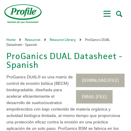
Skip
to
main
content
Home
Resources
Resource Library
ProGanics DUAL
Datasheet - Spanish
ProGanics DUAL Datasheet -
Spanish
ProGanics DUAL® es una matriz de
DOWNLOAD (FILE)
control de erosión biótica (BECM)
biodegradable, diseñada para
EMAIL (FILE)
acelerar eficientemente el
desarrollo de suelos/sustratos
empobrecidos con bajo contenido de materia orgánica y
actividad biológica limitada, al mismo tiempo que proporciona
una protección eficaz contra la erosión en una práctica
aplicación de un solo paso. ProGanics BSM se fabrica en los